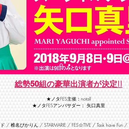
総勢
組の豪華出演者が決定!!
50
★ノタFES主催：notall
★ノタFESアンバサダー： 矢口真里
椎名ぴかりん / STARMARIE / FES☆TIVE / Task have Fun / 