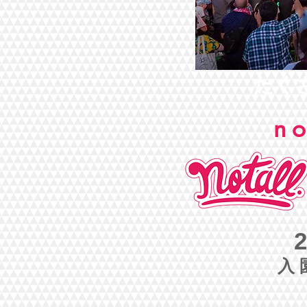
たく
no
入園