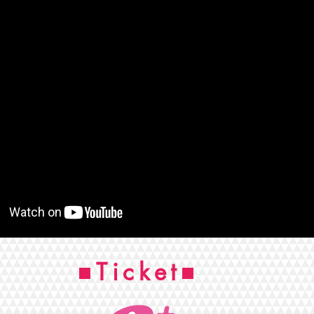
■Ticket■