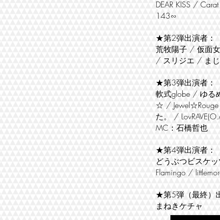
DEAR KISS / 
143∽
★第2弾出演者：
荒牧陽子 / 仮面女子 
/ スリジエ / まじょ
★第3弾出演者：
軟式globe / ゆ
☆ / Jewel☆Ro
た。 / LovRAVE(O.
MC：石橋哲也
★第4弾出演者：
どうぶつビスケッツ / 
Flamingo / littl
★第5弾（最終）
まねきケチャ