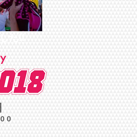
た!!
ry
日
:00