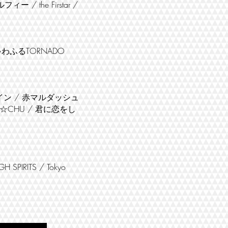
/ the Firstar /
 きゃわふるTORNADO
チライン / 赤マルダッシュ
ATA☆CHU / 君に恋をし
IRITS / Tokyo